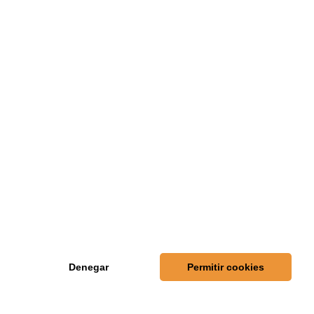
CATEGORÍAS
COLABORADORES (1)
COPA INTEGRA (4)
COPA INTEGRA ENERGÍA (1)
EQUIPOS (1)
FÚTBOL (12)
REDES SOCIALES
Denegar
Permitir cookies