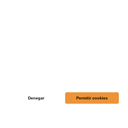
Denegar
Permitir cookies
LA FASE PLATA NUEVO
ALICIENTE DE LA COPA