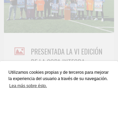
PRESENTADA LA VI EDICIÓN
DE LA COPA INTEGRA
06/09/2023
Utilizamos cookies propias y de terceros para mejorar
la experiencia del usuario a través de su navegación.
La Copa Integra, en su sexta edición, forma parte de
Lea más sobre ésto.
los torneos de pretemporada del Principado que
inauguran una temporada más del fútbol base de
nuestra región. Muchos de los pequeños que jugaron
en ediciones pasadas, ahora compiten en esta Copa
en categorías Infantil y Cadete.